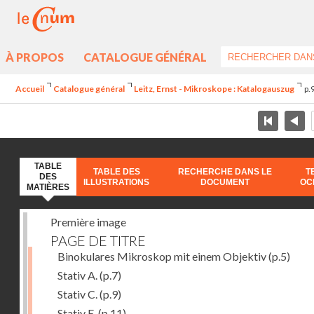
À PROPOS
CATALOGUE GÉNÉRAL
Accueil
Catalogue général
Leitz, Ernst - Mikroskope : Katalogauszug
p.
TABLE
TABLE DES
RECHERCHE DANS LE
T
DES
ILLUSTRATIONS
DOCUMENT
OC
MATIÈRES
Première image
PAGE DE TITRE
Binokulares Mikroskop mit einem Objektiv
(p.5)
Stativ A.
(p.7)
Stativ C.
(p.9)
Stativ E.
(p.11)