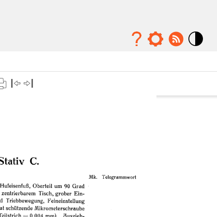
Mode
contraste
élévé