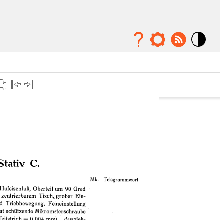
Mode
contraste
élévé