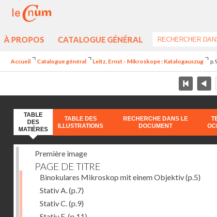
À PROPOS
CATALOGUE GÉNÉRAL
Accueil
Catalogue général
Leitz, Ernst - Mikroskope : Katalogauszug
p.
TABLE
TABLE DES
RECHERCHE DANS LE
T
DES
ILLUSTRATIONS
DOCUMENT
OC
MATIÈRES
Première image
PAGE DE TITRE
Binokulares Mikroskop mit einem Objektiv
(p.5)
Stativ A.
(p.7)
Stativ C.
(p.9)
Stativ E.
(p.11)