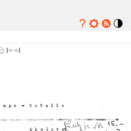
Mode
contraste
élévé