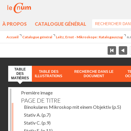
À PROPOS
CATALOGUE GÉNÉRAL
Accueil
Catalogue général
Leitz, Ernst - Mikroskope : Katalogauszug
n.
TABLE
TABLE DES
RECHERCHE DANS LE
T
DES
ILLUSTRATIONS
DOCUMENT
OC
MATIÈRES
Première image
PAGE DE TITRE
Binokulares Mikroskop mit einem Objektiv
(p.5)
Stativ A.
(p.7)
Stativ C.
(p.9)
Stativ E.
(p.11)