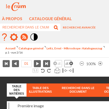
À PROPOS
CATALOGUE GÉNÉRAL
RECHERCHE AVANCÉE
Mode
contraste
Accueil
Catalogue général
Leitz, Ernst - Mikroskope : Katalogauszug
élévé
p.1 - vue 2/16
100%
TABLE
TABLE DES
RECHERCHE DANS LE
T
DES
ILLUSTRATIONS
DOCUMENT
OC
MATIÈRES
Première image