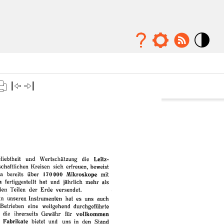
Mode
contraste
élévé