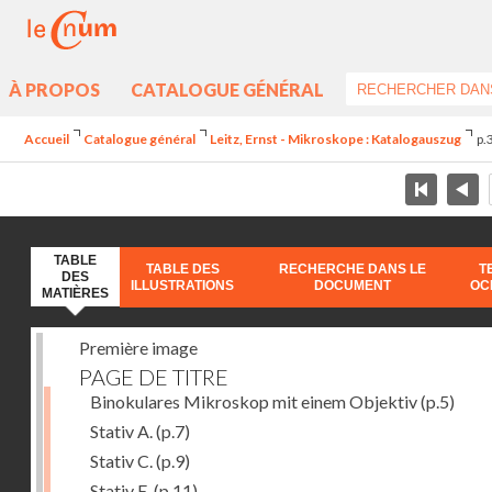
À PROPOS
CATALOGUE GÉNÉRAL
Accueil
Catalogue général
Leitz, Ernst - Mikroskope : Katalogauszug
p.
TABLE
TABLE DES
RECHERCHE DANS LE
T
DES
ILLUSTRATIONS
DOCUMENT
OC
MATIÈRES
Première image
PAGE DE TITRE
Binokulares Mikroskop mit einem Objektiv
(p.5)
Stativ A.
(p.7)
Stativ C.
(p.9)
Stativ E.
(p.11)