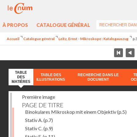
À PROPOS
CATALOGUE GÉNÉRAL
Accueil
Catalogue général
Leitz, Ernst - Mikroskope : Katalogauszug
p.
TABLE
TABLE DES
RECHERCHE DANS LE
T
DES
ILLUSTRATIONS
DOCUMENT
OC
MATIÈRES
Première image
PAGE DE TITRE
Binokulares Mikroskop mit einem Objektiv
(p.5)
Stativ A.
(p.7)
Stativ C.
(p.9)
Stativ E.
(p.11)