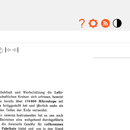
Mode
contraste
élévé