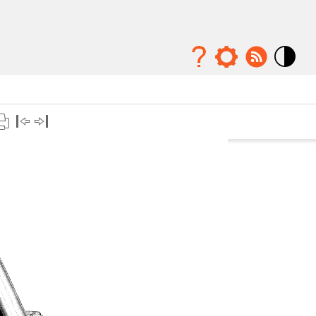
Mode
contraste
élévé