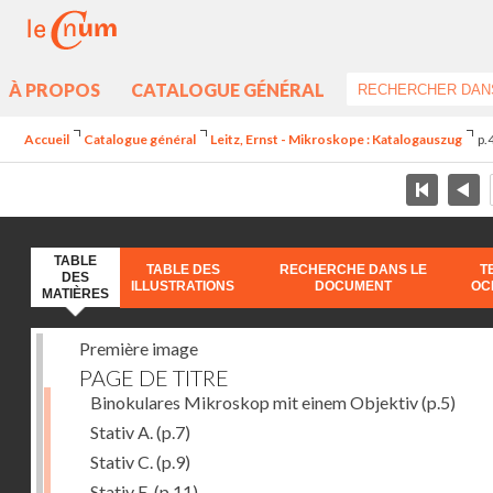
À PROPOS
CATALOGUE GÉNÉRAL
Accueil
Catalogue général
Leitz, Ernst - Mikroskope : Katalogauszug
p.
TABLE
TABLE DES
RECHERCHE DANS LE
T
DES
ILLUSTRATIONS
DOCUMENT
OC
MATIÈRES
Première image
PAGE DE TITRE
Binokulares Mikroskop mit einem Objektiv
(p.5)
Stativ A.
(p.7)
Stativ C.
(p.9)
Stativ E.
(p.11)