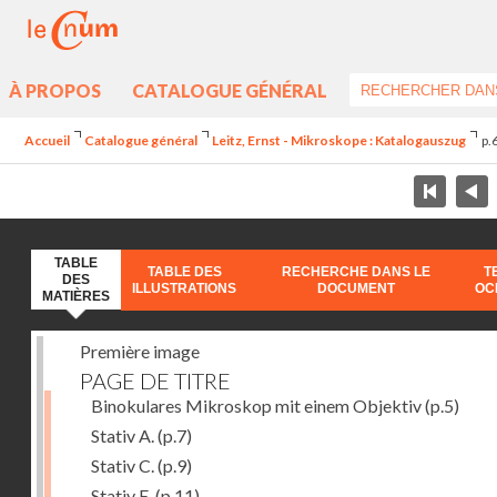
À PROPOS
CATALOGUE GÉNÉRAL
Accueil
Catalogue général
Leitz, Ernst - Mikroskope : Katalogauszug
p.
TABLE
TABLE DES
RECHERCHE DANS LE
T
DES
ILLUSTRATIONS
DOCUMENT
OC
MATIÈRES
Première image
PAGE DE TITRE
Binokulares Mikroskop mit einem Objektiv
(p.5)
Stativ A.
(p.7)
Stativ C.
(p.9)
Stativ E.
(p.11)