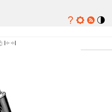
Mode
contraste
élévé