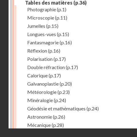
Tables des matières
(p.36)
Photographie
(p.1)
Microscopie
(p.11)
Jumelles
(p.15)
Longues-vues
(p.15)
Fantasmagorie
(p.16)
Réflexion
(p.16)
Polarisation
(p.17)
Double réfraction
(p.17)
Calorique
(p.17)
Galvanoplastie
(p.20)
Météorologie
(p.23)
Minéralogie
(p.24)
Géodésie et mathématiques
(p.24)
Astronomie
(p.26)
Mécanique
(p.28)
Droits réservés - CNAM
Marine
(p.29)