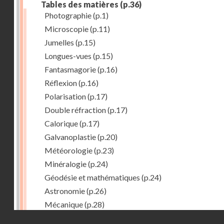
Tables des matières
(p.36)
Photographie
(p.1)
Microscopie
(p.11)
Jumelles
(p.15)
Longues-vues
(p.15)
Fantasmagorie
(p.16)
Réflexion
(p.16)
Polarisation
(p.17)
Double réfraction
(p.17)
Calorique
(p.17)
Galvanoplastie
(p.20)
Météorologie
(p.23)
Minéralogie
(p.24)
Géodésie et mathématiques
(p.24)
Astronomie
(p.26)
Mécanique
(p.28)
Droits réservés - CNAM
Marine
(p.29)