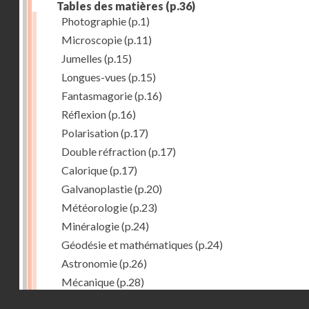
Tables des matières
(p.36)
Photographie
(p.1)
Microscopie
(p.11)
Jumelles
(p.15)
Longues-vues
(p.15)
Fantasmagorie
(p.16)
Réflexion
(p.16)
Polarisation
(p.17)
Double réfraction
(p.17)
Calorique
(p.17)
Galvanoplastie
(p.20)
Météorologie
(p.23)
Minéralogie
(p.24)
Géodésie et mathématiques
(p.24)
Astronomie
(p.26)
Mécanique
(p.28)
Droits réservés - CNAM
Marine
(p.29)