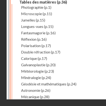
Tables des matières
(p.36)
Photographie
(p.1)
Microscopie
(p.11)
Jumelles
(p.15)
Longues-vues
(p.15)
Fantasmagorie
(p.16)
Réflexion
(p.16)
Polarisation
(p.17)
Double réfraction
(p.17)
Calorique
(p.17)
Galvanoplastie
(p.20)
Météorologie
(p.23)
Minéralogie
(p.24)
Géodésie et mathématiques
(p.24)
Astronomie
(p.26)
Mécanique
(p.28)
Droits réservés - CNAM
Marine
(p.29)