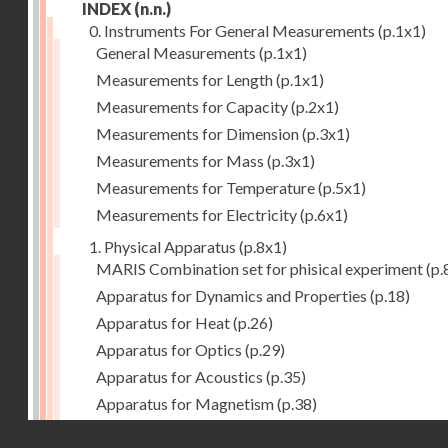
INDEX
(n.n.)
0. Instruments For General Measurements
(p.1x1)
General Measurements
(p.1x1)
Measurements for Length
(p.1x1)
Measurements for Capacity
(p.2x1)
Measurements for Dimension
(p.3x1)
Measurements for Mass
(p.3x1)
Measurements for Temperature
(p.5x1)
Measurements for Electricity
(p.6x1)
1. Physical Apparatus
(p.8x1)
MARIS Combination set for phisical experiment
(p.
Apparatus for Dynamics and Properties
(p.18)
Apparatus for Heat
(p.26)
Apparatus for Optics
(p.29)
Apparatus for Acoustics
(p.35)
Apparatus for Magnetism
(p.38)
Apparatus for Electrostatics
(p.39)
Droits réservés - CNAM