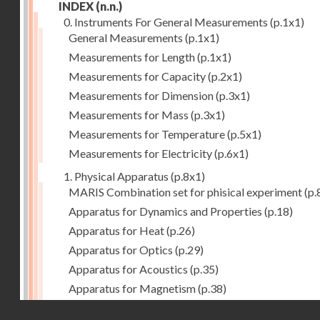
INDEX
(n.n.)
0. Instruments For General Measurements
(p.1x1)
General Measurements
(p.1x1)
Measurements for Length
(p.1x1)
Measurements for Capacity
(p.2x1)
Measurements for Dimension
(p.3x1)
Measurements for Mass
(p.3x1)
Measurements for Temperature
(p.5x1)
Measurements for Electricity
(p.6x1)
1. Physical Apparatus
(p.8x1)
MARIS Combination set for phisical experiment
(p.
Apparatus for Dynamics and Properties
(p.18)
Apparatus for Heat
(p.26)
Apparatus for Optics
(p.29)
Apparatus for Acoustics
(p.35)
Apparatus for Magnetism
(p.38)
Apparatus for Electrostatics
(p.39)
Droits réservés - CNAM