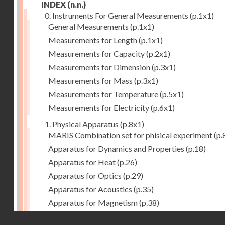
INDEX
(n.n.)
0. Instruments For General Measurements
(p.1x1)
General Measurements
(p.1x1)
Measurements for Length
(p.1x1)
Measurements for Capacity
(p.2x1)
Measurements for Dimension
(p.3x1)
Measurements for Mass
(p.3x1)
Measurements for Temperature
(p.5x1)
Measurements for Electricity
(p.6x1)
1. Physical Apparatus
(p.8x1)
MARIS Combination set for phisical experiment
(p.
Apparatus for Dynamics and Properties
(p.18)
Apparatus for Heat
(p.26)
Apparatus for Optics
(p.29)
Apparatus for Acoustics
(p.35)
Apparatus for Magnetism
(p.38)
Apparatus for Electrostatics
(p.39)
Droits réservés - CNAM