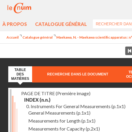
À PROPOS
CATALOGUE GÉNÉRAL
Accueil
Catalogue général
Maekawa, N. - Maekawa scientific apparatus : n
TABLE
T
DES
RECHERCHE DANS LE DOCUMENT
OC
MATIÈRES
PAGE DE TITRE (Première image)
INDEX
(n.n.)
0. Instruments For General Measurements
(p.1x1)
General Measurements
(p.1x1)
Measurements for Length
(p.1x1)
Measurements for Capacity
(p.2x1)