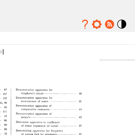
Mode
contraste
élévé