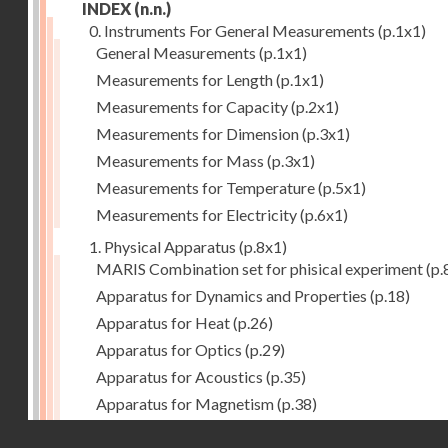
INDEX
(n.n.)
0. Instruments For General Measurements
(p.1x1)
General Measurements
(p.1x1)
Measurements for Length
(p.1x1)
Measurements for Capacity
(p.2x1)
Measurements for Dimension
(p.3x1)
Measurements for Mass
(p.3x1)
Measurements for Temperature
(p.5x1)
Measurements for Electricity
(p.6x1)
1. Physical Apparatus
(p.8x1)
MARIS Combination set for phisical experiment
(p.
Apparatus for Dynamics and Properties
(p.18)
Apparatus for Heat
(p.26)
Apparatus for Optics
(p.29)
Apparatus for Acoustics
(p.35)
Apparatus for Magnetism
(p.38)
Apparatus for Electrostatics
(p.39)
Droits réservés - CNAM