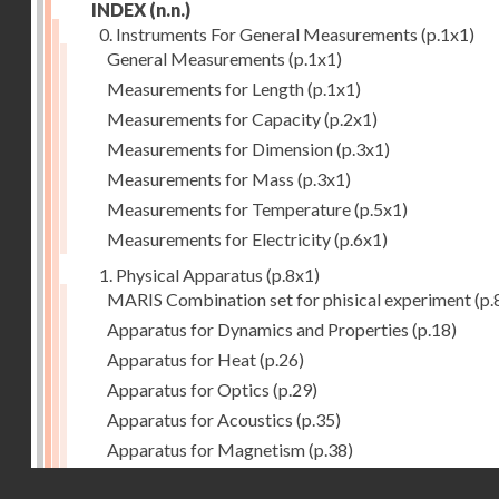
INDEX
(n.n.)
0. Instruments For General Measurements
(p.1x1)
General Measurements
(p.1x1)
Measurements for Length
(p.1x1)
Measurements for Capacity
(p.2x1)
Measurements for Dimension
(p.3x1)
Measurements for Mass
(p.3x1)
Measurements for Temperature
(p.5x1)
Measurements for Electricity
(p.6x1)
1. Physical Apparatus
(p.8x1)
MARIS Combination set for phisical experiment
(p.
Apparatus for Dynamics and Properties
(p.18)
Apparatus for Heat
(p.26)
Apparatus for Optics
(p.29)
Apparatus for Acoustics
(p.35)
Apparatus for Magnetism
(p.38)
Apparatus for Electrostatics
(p.39)
Droits réservés - CNAM