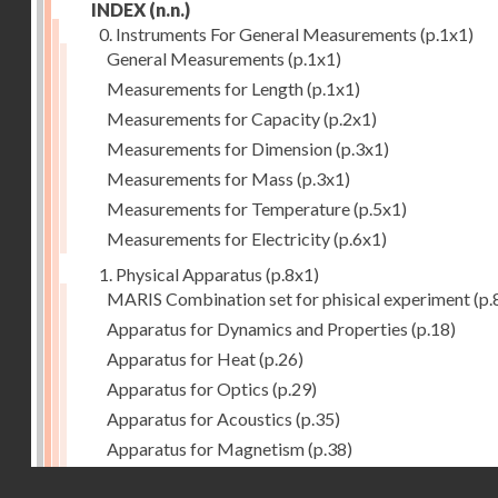
INDEX
(n.n.)
0. Instruments For General Measurements
(p.1x1)
General Measurements
(p.1x1)
Measurements for Length
(p.1x1)
Measurements for Capacity
(p.2x1)
Measurements for Dimension
(p.3x1)
Measurements for Mass
(p.3x1)
Measurements for Temperature
(p.5x1)
Measurements for Electricity
(p.6x1)
1. Physical Apparatus
(p.8x1)
MARIS Combination set for phisical experiment
(p.
Apparatus for Dynamics and Properties
(p.18)
Apparatus for Heat
(p.26)
Apparatus for Optics
(p.29)
Apparatus for Acoustics
(p.35)
Apparatus for Magnetism
(p.38)
Apparatus for Electrostatics
(p.39)
Droits réservés - CNAM