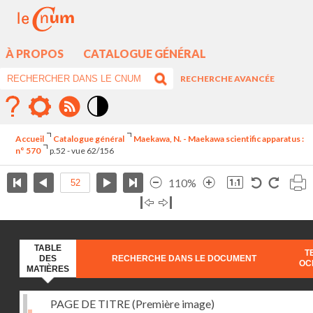
À PROPOS
CATALOGUE GÉNÉRAL
RECHERCHE AVANCÉE
Mode
contraste
Accueil
Catalogue général
Maekawa, N. - Maekawa scientific apparatus :
élévé
n° 570
p.52 - vue 62/156
110%
TABLE
T
DES
RECHERCHE DANS LE DOCUMENT
OC
MATIÈRES
PAGE DE TITRE (Première image)