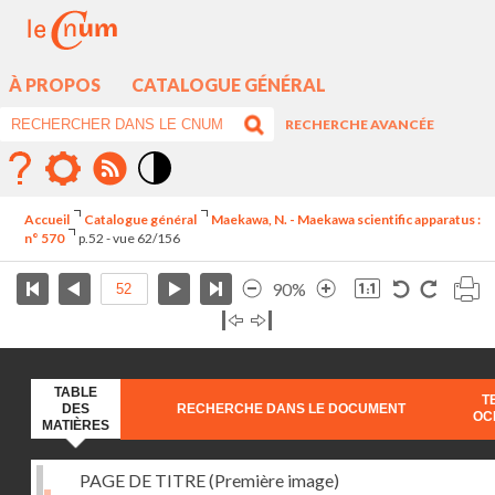
À PROPOS
CATALOGUE GÉNÉRAL
RECHERCHE AVANCÉE
Mode
contraste
Accueil
Catalogue général
Maekawa, N. - Maekawa scientific apparatus :
élévé
n° 570
p.52 - vue 62/156
90%
TABLE
T
DES
RECHERCHE DANS LE DOCUMENT
OC
MATIÈRES
PAGE DE TITRE (Première image)