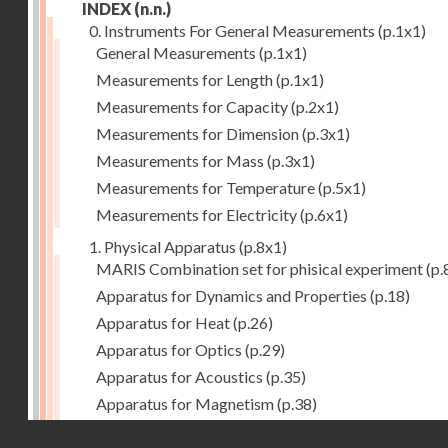
INDEX
(n.n.)
0. Instruments For General Measurements
(p.1x1)
General Measurements
(p.1x1)
Measurements for Length
(p.1x1)
Measurements for Capacity
(p.2x1)
Measurements for Dimension
(p.3x1)
Measurements for Mass
(p.3x1)
Measurements for Temperature
(p.5x1)
Measurements for Electricity
(p.6x1)
1. Physical Apparatus
(p.8x1)
MARIS Combination set for phisical experiment
(p.
Apparatus for Dynamics and Properties
(p.18)
Apparatus for Heat
(p.26)
Apparatus for Optics
(p.29)
Apparatus for Acoustics
(p.35)
Apparatus for Magnetism
(p.38)
Apparatus for Electrostatics
(p.39)
Droits réservés - CNAM