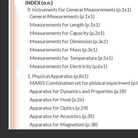
INDEX
(n.n.)
0. Instruments For General Measurements
(p.1x1)
General Measurements
(p.1x1)
Measurements for Length
(p.1x1)
Measurements for Capacity
(p.2x1)
Measurements for Dimension
(p.3x1)
Measurements for Mass
(p.3x1)
Measurements for Temperature
(p.5x1)
Measurements for Electricity
(p.6x1)
1. Physical Apparatus
(p.8x1)
MARIS Combination set for phisical experiment
(p.
Apparatus for Dynamics and Properties
(p.18)
Apparatus for Heat
(p.26)
Apparatus for Optics
(p.29)
Apparatus for Acoustics
(p.35)
Apparatus for Magnetism
(p.38)
Apparatus for Electrostatics
(p.39)
Droits réservés - CNAM