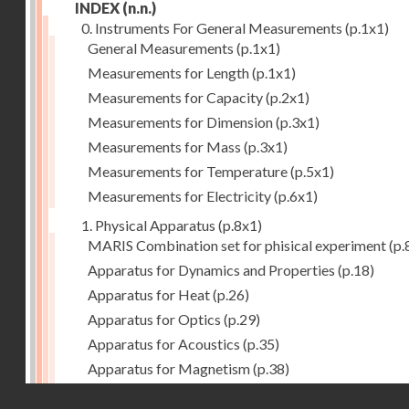
INDEX
(n.n.)
0. Instruments For General Measurements
(p.1x1)
General Measurements
(p.1x1)
Measurements for Length
(p.1x1)
Measurements for Capacity
(p.2x1)
Measurements for Dimension
(p.3x1)
Measurements for Mass
(p.3x1)
Measurements for Temperature
(p.5x1)
Measurements for Electricity
(p.6x1)
1. Physical Apparatus
(p.8x1)
MARIS Combination set for phisical experiment
(p.
Apparatus for Dynamics and Properties
(p.18)
Apparatus for Heat
(p.26)
Apparatus for Optics
(p.29)
Apparatus for Acoustics
(p.35)
Apparatus for Magnetism
(p.38)
Apparatus for Electrostatics
(p.39)
Droits réservés - CNAM