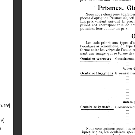
p.19)
19)
)