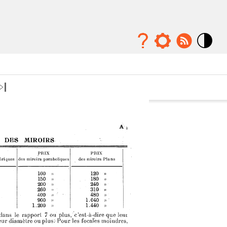
Mode
contraste
élévé