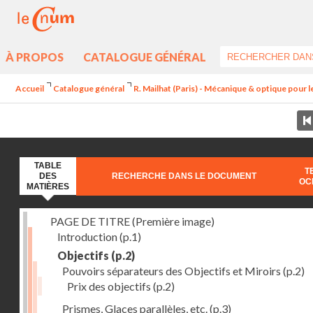
À PROPOS
CATALOGUE GÉNÉRAL
Accueil
Catalogue général
R. Mailhat (Paris) - Mécanique & optique pour les
TABLE
T
DES
RECHERCHE DANS LE DOCUMENT
OC
MATIÈRES
PAGE DE TITRE (Première image)
Introduction
(p.1)
Objectifs
(p.2)
Pouvoirs séparateurs des Objectifs et Miroirs
(p.2)
Prix des objectifs
(p.2)
Prismes, Glaces parallèles, etc.
(p.3)