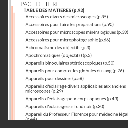
PAGE DE TITRE
TABLE DES MATIÈRES
(p.92)
Accessoires divers des microscopes
(p.85)
Accessoires pour faire les préparations
(p.90)
Accessoires pour microscopes minéralogiques
(p.38
Accessoires pour microphotographie
(p.66)
Achromatisme des objectifs
(p.3)
Apochromatiques (objectifs)
(p.3)
Appareils binoculaires stéréoscopiques
(p.50)
Appareils pour compter les globules du sang
(p.76)
Appareils pour dessiner
(p.58)
Appareils d'éclairage divers applicables aux anciens
microscopes
(p.29)
Appareils d'éclairage pour corps opaques
(p.43)
Appareils d'éclairage sur fond noir
(p.30)
Appareil du Professeur Florence pour médecine léga
(p.44)
Droits réservés - CNAM
Appareils pour hématimétrie et examen du sang
(p.7