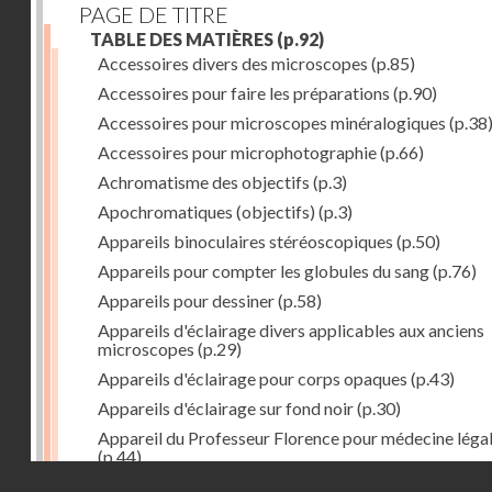
PAGE DE TITRE
TABLE DES MATIÈRES
(p.92)
Accessoires divers des microscopes
(p.85)
Accessoires pour faire les préparations
(p.90)
Accessoires pour microscopes minéralogiques
(p.38
Accessoires pour microphotographie
(p.66)
Achromatisme des objectifs
(p.3)
Apochromatiques (objectifs)
(p.3)
Appareils binoculaires stéréoscopiques
(p.50)
Appareils pour compter les globules du sang
(p.76)
Appareils pour dessiner
(p.58)
Appareils d'éclairage divers applicables aux anciens
microscopes
(p.29)
Appareils d'éclairage pour corps opaques
(p.43)
Appareils d'éclairage sur fond noir
(p.30)
Appareil du Professeur Florence pour médecine léga
(p.44)
Droits réservés - CNAM
Appareils pour hématimétrie et examen du sang
(p.7