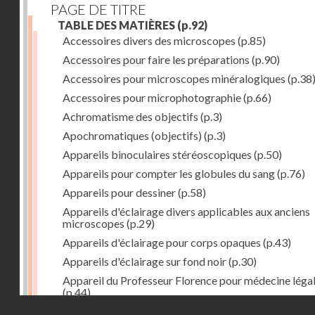
PAGE DE TITRE
TABLE DES MATIÈRES
(p.92)
Accessoires divers des microscopes
(p.85)
Accessoires pour faire les préparations
(p.90)
Accessoires pour microscopes minéralogiques
(p.38
Accessoires pour microphotographie
(p.66)
Achromatisme des objectifs
(p.3)
Apochromatiques (objectifs)
(p.3)
Appareils binoculaires stéréoscopiques
(p.50)
Appareils pour compter les globules du sang
(p.76)
Appareils pour dessiner
(p.58)
Appareils d'éclairage divers applicables aux anciens
microscopes
(p.29)
Appareils d'éclairage pour corps opaques
(p.43)
Appareils d'éclairage sur fond noir
(p.30)
Appareil du Professeur Florence pour médecine léga
(p.44)
Droits réservés - CNAM
Appareils pour hématimétrie et examen du sang
(p.7