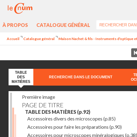
À PROPOS
CATALOGUE GÉNÉRAL
Accueil
Catalogue général
Maison Nachet & fils - Instruments d'optique et
TABLE
T
DES
RECHERCHE DANS LE DOCUMENT
OC
MATIÈRES
Première image
PAGE DE TITRE
TABLE DES MATIÈRES
(p.92)
Accessoires divers des microscopes
(p.85)
Accessoires pour faire les préparations
(p.90)
Accessoires pour microscopes minéralogiques
(p.38