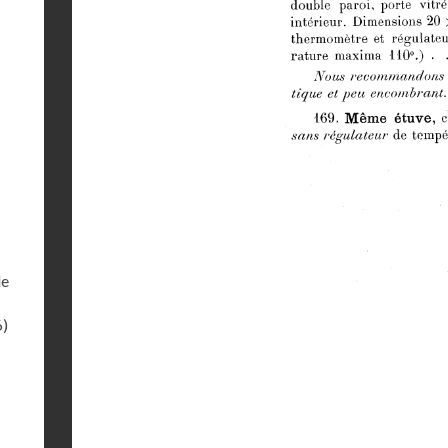
le
6)