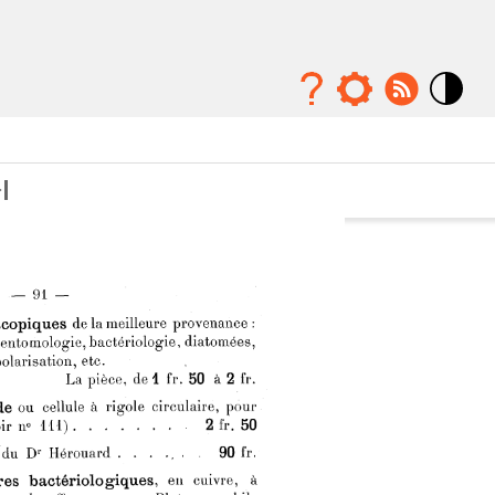
Mode
contraste
élévé