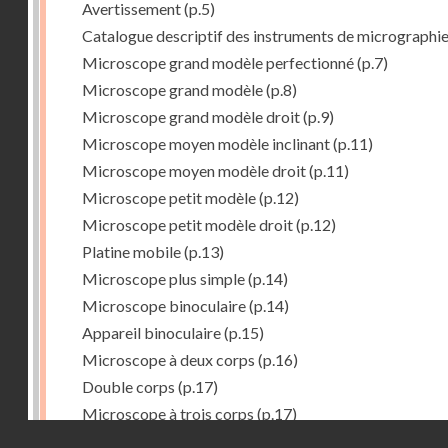
Avertissement
(p.5)
Catalogue descriptif des instruments de micrographi
Microscope grand modèle perfectionné
(p.7)
Microscope grand modèle
(p.8)
Microscope grand modèle droit
(p.9)
Microscope moyen modèle inclinant
(p.11)
Microscope moyen modèle droit
(p.11)
Microscope petit modèle
(p.12)
Microscope petit modèle droit
(p.12)
Platine mobile
(p.13)
Microscope plus simple
(p.14)
Microscope binoculaire
(p.14)
Appareil binoculaire
(p.15)
Microscope à deux corps
(p.16)
Double corps
(p.17)
Microscope à trois corps
(p.17)
Droits réservés - CNAM
Microscope renversé pour les études de chimie
(p.17)