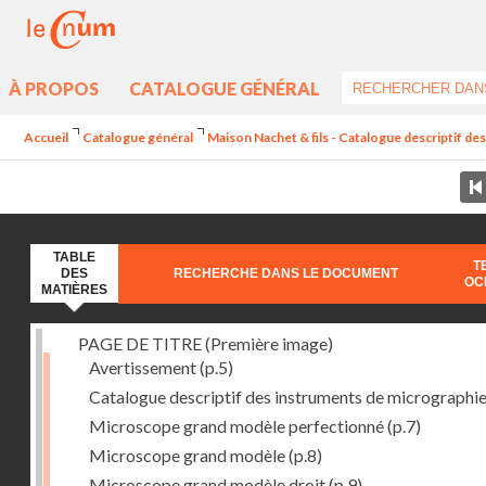
À PROPOS
CATALOGUE GÉNÉRAL
Accueil
Catalogue général
Maison Nachet & fils - Catalogue descriptif des
TABLE
T
DES
RECHERCHE DANS LE DOCUMENT
OC
MATIÈRES
PAGE DE TITRE (Première image)
Avertissement
(p.5)
Catalogue descriptif des instruments de micrographi
Microscope grand modèle perfectionné
(p.7)
Microscope grand modèle
(p.8)
Microscope grand modèle droit
(p.9)