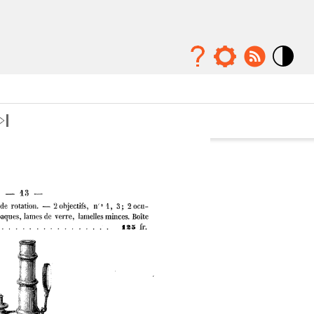
Mode
contraste
élévé