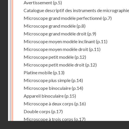
Avertissement
(p.5)
Catalogue descriptif des instruments de micrographi
Microscope grand modèle perfectionné
(p.7)
Microscope grand modèle
(p.8)
Microscope grand modèle droit
(p.9)
Microscope moyen modèle inclinant
(p.11)
Microscope moyen modèle droit
(p.11)
Microscope petit modèle
(p.12)
Microscope petit modèle droit
(p.12)
Platine mobile
(p.13)
Microscope plus simple
(p.14)
Microscope binoculaire
(p.14)
Appareil binoculaire
(p.15)
Microscope à deux corps
(p.16)
Double corps
(p.17)
Microscope à trois corps
(p.17)
Droits réservés - CNAM
Microscope renversé pour les études de chimie
(p.17)