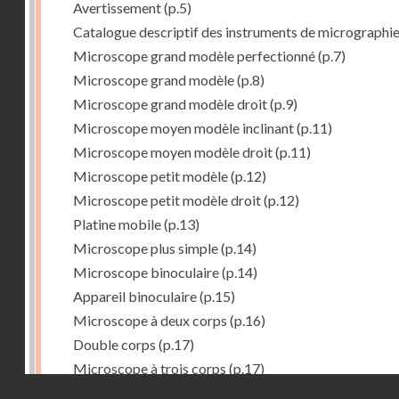
Avertissement
(p.5)
Catalogue descriptif des instruments de micrographi
Microscope grand modèle perfectionné
(p.7)
Microscope grand modèle
(p.8)
Microscope grand modèle droit
(p.9)
Microscope moyen modèle inclinant
(p.11)
Microscope moyen modèle droit
(p.11)
Microscope petit modèle
(p.12)
Microscope petit modèle droit
(p.12)
Platine mobile
(p.13)
Microscope plus simple
(p.14)
Microscope binoculaire
(p.14)
Appareil binoculaire
(p.15)
Microscope à deux corps
(p.16)
Double corps
(p.17)
Microscope à trois corps
(p.17)
Droits réservés - CNAM
Microscope renversé pour les études de chimie
(p.17)