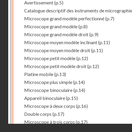
Avertissement
(p.5)
Catalogue descriptif des instruments de micrographi
Microscope grand modèle perfectionné
(p.7)
Microscope grand modèle
(p.8)
Microscope grand modèle droit
(p.9)
Microscope moyen modèle inclinant
(p.11)
Microscope moyen modèle droit
(p.11)
Microscope petit modèle
(p.12)
Microscope petit modèle droit
(p.12)
Platine mobile
(p.13)
Microscope plus simple
(p.14)
Microscope binoculaire
(p.14)
Appareil binoculaire
(p.15)
Microscope à deux corps
(p.16)
Double corps
(p.17)
Microscope à trois corps
(p.17)
Droits réservés - CNAM
Microscope renversé pour les études de chimie
(p.17)