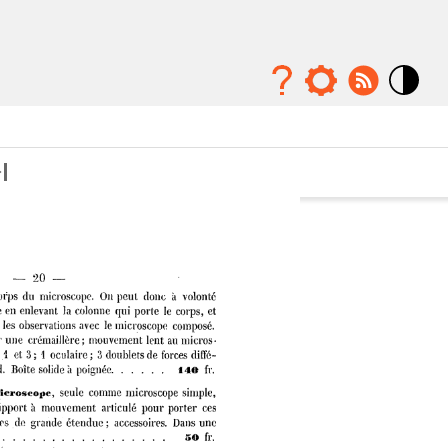
Mode
contraste
élévé