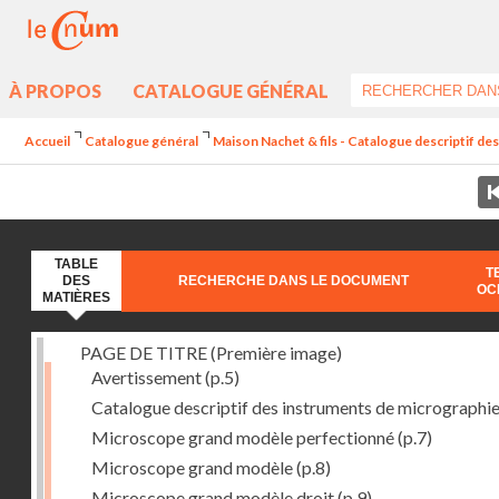
À PROPOS
CATALOGUE GÉNÉRAL
Accueil
Catalogue général
Maison Nachet & fils - Catalogue descriptif des
TABLE
T
DES
RECHERCHE DANS LE DOCUMENT
OC
MATIÈRES
PAGE DE TITRE (Première image)
Avertissement
(p.5)
Catalogue descriptif des instruments de micrographi
Microscope grand modèle perfectionné
(p.7)
Microscope grand modèle
(p.8)
Microscope grand modèle droit
(p.9)