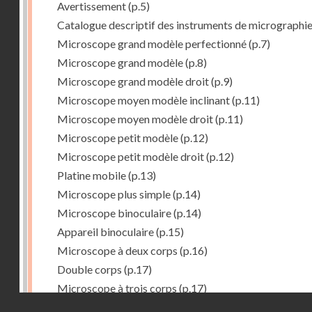
Avertissement
(p.5)
Catalogue descriptif des instruments de micrographi
Microscope grand modèle perfectionné
(p.7)
Microscope grand modèle
(p.8)
Microscope grand modèle droit
(p.9)
Microscope moyen modèle inclinant
(p.11)
Microscope moyen modèle droit
(p.11)
Microscope petit modèle
(p.12)
Microscope petit modèle droit
(p.12)
Platine mobile
(p.13)
Microscope plus simple
(p.14)
Microscope binoculaire
(p.14)
Appareil binoculaire
(p.15)
Microscope à deux corps
(p.16)
Double corps
(p.17)
Microscope à trois corps
(p.17)
Droits réservés - CNAM
Microscope renversé pour les études de chimie
(p.17)