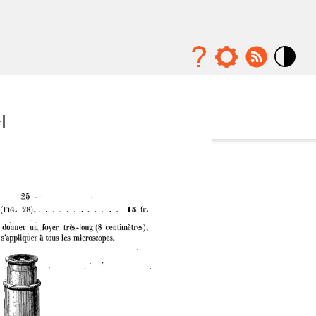
Mode
contraste
élévé