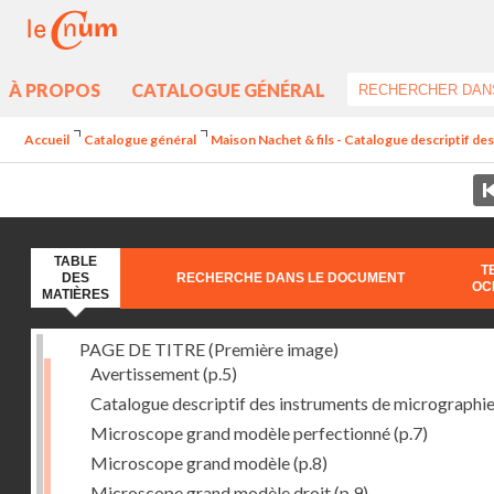
À PROPOS
CATALOGUE GÉNÉRAL
Accueil
Catalogue général
Maison Nachet & fils - Catalogue descriptif des
TABLE
T
DES
RECHERCHE DANS LE DOCUMENT
OC
MATIÈRES
PAGE DE TITRE (Première image)
Avertissement
(p.5)
Catalogue descriptif des instruments de micrographi
Microscope grand modèle perfectionné
(p.7)
Microscope grand modèle
(p.8)
Microscope grand modèle droit
(p.9)