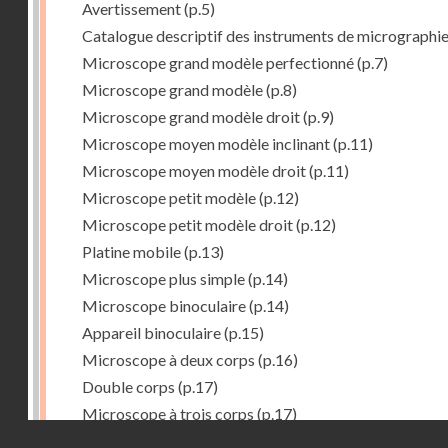
Avertissement
(p.5)
Catalogue descriptif des instruments de micrographi
Microscope grand modèle perfectionné
(p.7)
Microscope grand modèle
(p.8)
Microscope grand modèle droit
(p.9)
Microscope moyen modèle inclinant
(p.11)
Microscope moyen modèle droit
(p.11)
Microscope petit modèle
(p.12)
Microscope petit modèle droit
(p.12)
Platine mobile
(p.13)
Microscope plus simple
(p.14)
Microscope binoculaire
(p.14)
Appareil binoculaire
(p.15)
Microscope à deux corps
(p.16)
Double corps
(p.17)
Microscope à trois corps
(p.17)
Droits réservés - CNAM
Microscope renversé pour les études de chimie
(p.17)