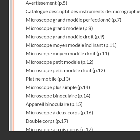
Avertissement
(p.5)
Catalogue descriptif des instruments de micrographi
Microscope grand modèle perfectionné
(p.7)
Microscope grand modèle
(p.8)
Microscope grand modèle droit
(p.9)
Microscope moyen modèle inclinant
(p.11)
Microscope moyen modèle droit
(p.11)
Microscope petit modèle
(p.12)
Microscope petit modèle droit
(p.12)
Platine mobile
(p.13)
Microscope plus simple
(p.14)
Microscope binoculaire
(p.14)
Appareil binoculaire
(p.15)
Microscope à deux corps
(p.16)
Double corps
(p.17)
Microscope à trois corps
(p.17)
Droits réservés - CNAM
Microscope renversé pour les études de chimie
(p.17)