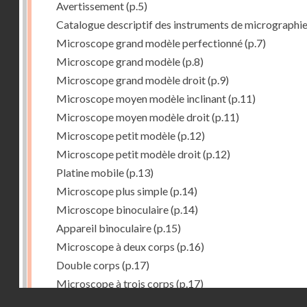
Avertissement
(p.5)
Catalogue descriptif des instruments de micrographi
Microscope grand modèle perfectionné
(p.7)
Microscope grand modèle
(p.8)
Microscope grand modèle droit
(p.9)
Microscope moyen modèle inclinant
(p.11)
Microscope moyen modèle droit
(p.11)
Microscope petit modèle
(p.12)
Microscope petit modèle droit
(p.12)
Platine mobile
(p.13)
Microscope plus simple
(p.14)
Microscope binoculaire
(p.14)
Appareil binoculaire
(p.15)
Microscope à deux corps
(p.16)
Double corps
(p.17)
Microscope à trois corps
(p.17)
Droits réservés - CNAM
Microscope renversé pour les études de chimie
(p.17)