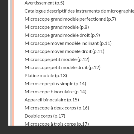
Avertissement
(p.5)
Catalogue descriptif des instruments de micrographi
Microscope grand modèle perfectionné
(p.7)
Microscope grand modèle
(p.8)
Microscope grand modèle droit
(p.9)
Microscope moyen modèle inclinant
(p.11)
Microscope moyen modèle droit
(p.11)
Microscope petit modèle
(p.12)
Microscope petit modèle droit
(p.12)
Platine mobile
(p.13)
Microscope plus simple
(p.14)
Microscope binoculaire
(p.14)
Appareil binoculaire
(p.15)
Microscope à deux corps
(p.16)
Double corps
(p.17)
Microscope à trois corps
(p.17)
Droits réservés - CNAM
Microscope renversé pour les études de chimie
(p.17)