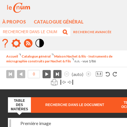
À PROPOS
CATALOGUE GÉNÉRAL
RECHERCHE AVANCÉE
Mode
contraste
Accueil
Catalogue général
Maison Nachet & fils - Instruments de
élévé
micrographie construits par Nachet & Fils
n.n. - vue 1/86
(auto)
TABLE
T
DES
RECHERCHE DANS LE DOCUMENT
OC
MATIÈRES
Première image