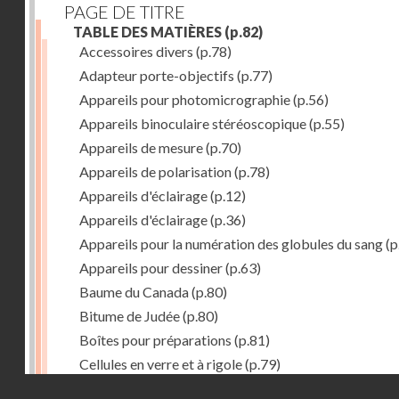
PAGE DE TITRE
TABLE DES MATIÈRES
(p.82)
Accessoires divers
(p.78)
Adapteur porte-objectifs
(p.77)
Appareils pour photomicrographie
(p.56)
Appareils binoculaire stéréoscopique
(p.55)
Appareils de mesure
(p.70)
Appareils de polarisation
(p.78)
Appareils d'éclairage
(p.12)
Appareils d'éclairage
(p.36)
Appareils pour la numération des globules du sang
(p
Appareils pour dessiner
(p.63)
Baume du Canada
(p.80)
Bitume de Judée
(p.80)
Boîtes pour préparations
(p.81)
Cellules en verre et à rigole
(p.79)
Droits réservés - CNAM
Chambre humide
(p.79)