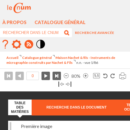
À PROPOS
CATALOGUE GÉNÉRAL
RECHERCHE AVANCÉE
Mode
contraste
Accueil
Catalogue général
Maison Nachet & fils - Instruments de
élévé
micrographie construits par Nachet & Fils
n.n. - vue 1/86
80%
TABLE
T
DES
RECHERCHE DANS LE DOCUMENT
OC
MATIÈRES
Première image