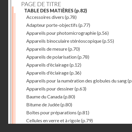
PAGE DE TITRE
TABLE DES MATIÈRES
(p.82)
Accessoires divers
(p.78)
Adapteur porte-objectifs
(p.77)
Appareils pour photomicrographie
(p.56)
Appareils binoculaire stéréoscopique
(p.55)
Appareils de mesure
(p.70)
Appareils de polarisation
(p.78)
Appareils d'éclairage
(p.12)
Appareils d'éclairage
(p.36)
Appareils pour la numération des globules du sang
(p
Appareils pour dessiner
(p.63)
Baume du Canada
(p.80)
Bitume de Judée
(p.80)
Boîtes pour préparations
(p.81)
Cellules en verre et à rigole
(p.79)
Droits réservés - CNAM
Chambre humide
(p.79)