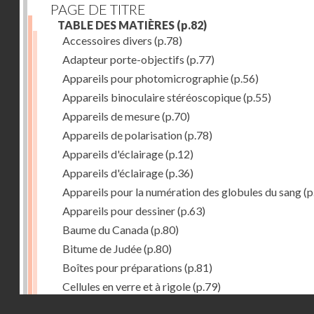
PAGE DE TITRE
TABLE DES MATIÈRES
(p.82)
Accessoires divers
(p.78)
Adapteur porte-objectifs
(p.77)
Appareils pour photomicrographie
(p.56)
Appareils binoculaire stéréoscopique
(p.55)
Appareils de mesure
(p.70)
Appareils de polarisation
(p.78)
Appareils d'éclairage
(p.12)
Appareils d'éclairage
(p.36)
Appareils pour la numération des globules du sang
(p
Appareils pour dessiner
(p.63)
Baume du Canada
(p.80)
Bitume de Judée
(p.80)
Boîtes pour préparations
(p.81)
Cellules en verre et à rigole
(p.79)
Droits réservés - CNAM
Chambre humide
(p.79)