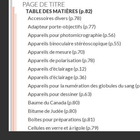
PAGE DE TITRE
TABLE DES MATIÈRES
(p.82)
Accessoires divers
(p.78)
Adapteur porte-objectifs
(p.77)
Appareils pour photomicrographie
(p.56)
Appareils binoculaire stéréoscopique
(p.55)
Appareils de mesure
(p.70)
Appareils de polarisation
(p.78)
Appareils d'éclairage
(p.12)
Appareils d'éclairage
(p.36)
Appareils pour la numération des globules du sang
(p
Appareils pour dessiner
(p.63)
Baume du Canada
(p.80)
Bitume de Judée
(p.80)
Boîtes pour préparations
(p.81)
Cellules en verre et à rigole
(p.79)
Droits réservés - CNAM
Chambre humide
(p.79)