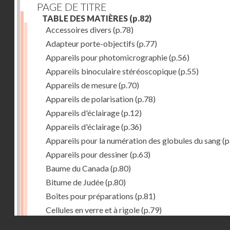
PAGE DE TITRE
TABLE DES MATIÈRES
(p.82)
Accessoires divers
(p.78)
Adapteur porte-objectifs
(p.77)
Appareils pour photomicrographie
(p.56)
Appareils binoculaire stéréoscopique
(p.55)
Appareils de mesure
(p.70)
Appareils de polarisation
(p.78)
Appareils d'éclairage
(p.12)
Appareils d'éclairage
(p.36)
Appareils pour la numération des globules du sang
(p
Appareils pour dessiner
(p.63)
Baume du Canada
(p.80)
Bitume de Judée
(p.80)
Boîtes pour préparations
(p.81)
Cellules en verre et à rigole
(p.79)
Droits réservés - CNAM
Chambre humide
(p.79)