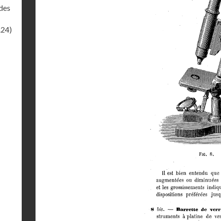
des
.24)