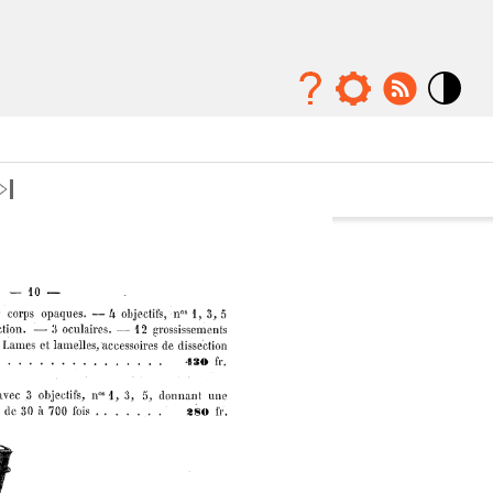
Mode
contraste
élévé