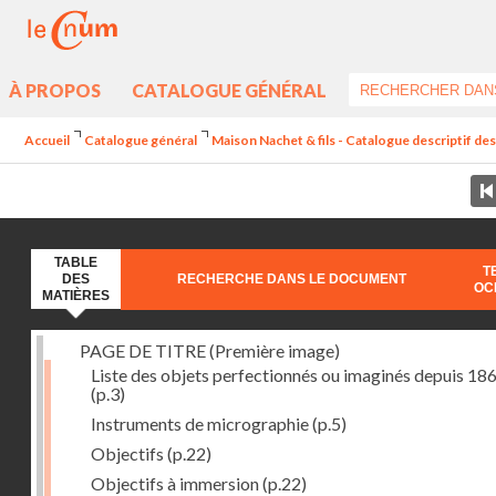
À PROPOS
CATALOGUE GÉNÉRAL
Accueil
Catalogue général
Maison Nachet & fils - Catalogue descriptif d
TABLE
T
DES
RECHERCHE DANS LE DOCUMENT
OC
MATIÈRES
PAGE DE TITRE (Première image)
Liste des objets perfectionnés ou imaginés depuis 18
(p.3)
Instruments de micrographie
(p.5)
Objectifs
(p.22)
Objectifs à immersion
(p.22)