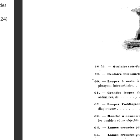
des
.24)