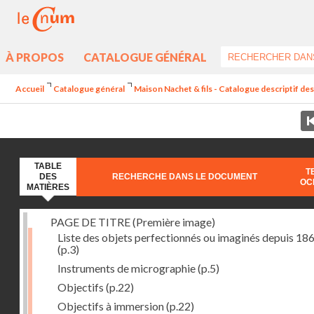
À PROPOS
CATALOGUE GÉNÉRAL
Accueil
Catalogue général
Maison Nachet & fils - Catalogue descriptif d
TABLE
T
DES
RECHERCHE DANS LE DOCUMENT
OC
MATIÈRES
PAGE DE TITRE (Première image)
Liste des objets perfectionnés ou imaginés depuis 18
(p.3)
Instruments de micrographie
(p.5)
Objectifs
(p.22)
Objectifs à immersion
(p.22)