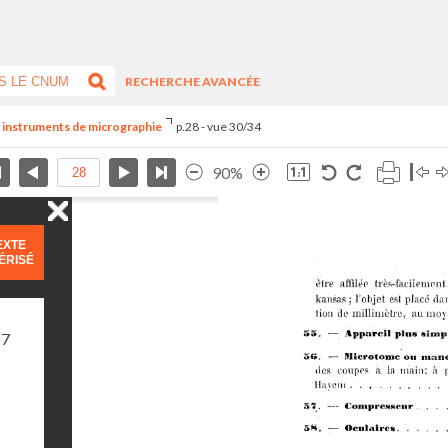
RECHERCHE AVANCÉE
es instruments de micrographie
p.28 - vue 30/34
90%
EXTE
ÉRISÉ
67