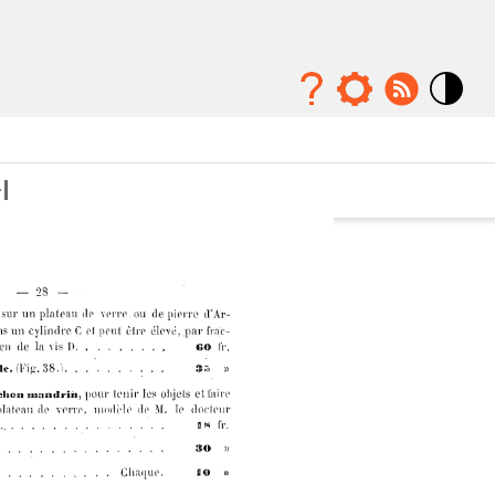
Mode
contraste
élévé