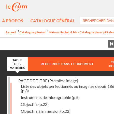
À PROPOS
CATALOGUE GÉNÉRAL
Accueil
Catalogue général
Maison Nachet & fils - Catalogue descriptif d
TABLE
T
DES
RECHERCHE DANS LE DOCUMENT
OC
MATIÈRES
PAGE DE TITRE (Première image)
Liste des objets perfectionnés ou imaginés depuis 18
(p.3)
Instruments de micrographie
(p.5)
Objectifs
(p.22)
Objectifs à immersion
(p.22)