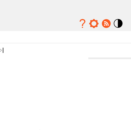
Mode
contraste
élévé