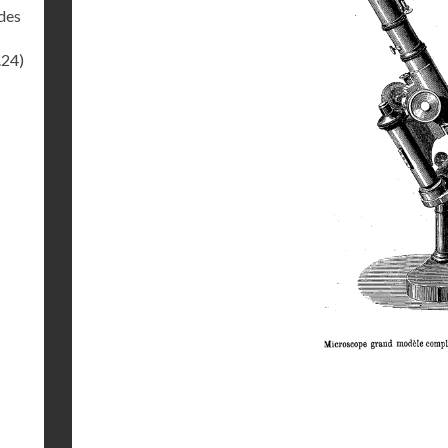
des
.24)