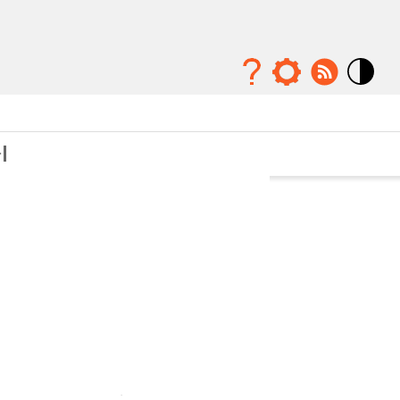
Mode
contraste
élévé