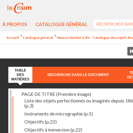
À PROPOS
CATALOGUE GÉNÉRAL
Accueil
Catalogue général
Maison Nachet & fils - Catalogue descriptif d
TABLE
T
DES
RECHERCHE DANS LE DOCUMENT
OC
MATIÈRES
PAGE DE TITRE (Première image)
Liste des objets perfectionnés ou imaginés depuis 18
(p.3)
Instruments de micrographie
(p.5)
Objectifs
(p.22)
Objectifs à immersion
(p.22)