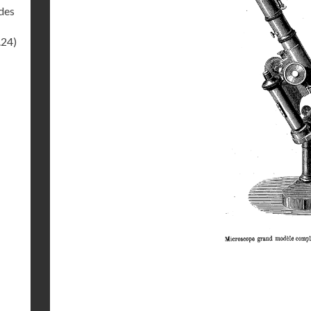
des
.24)