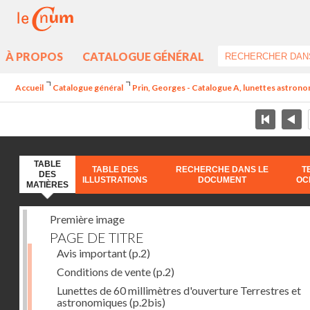
À PROPOS
CATALOGUE GÉNÉRAL
Accueil
Catalogue général
Prin, Georges - Catalogue A, lunettes astrono
TABLE
TABLE DES
RECHERCHE DANS LE
T
DES
ILLUSTRATIONS
DOCUMENT
OC
MATIÈRES
Première image
PAGE DE TITRE
Avis important
(p.2)
Conditions de vente
(p.2)
Lunettes de 60 millimètres d'ouverture Terrestres et
astronomiques
(p.2bis)