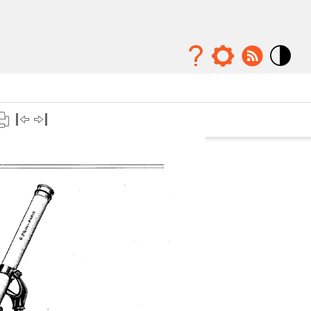
Mode
contraste
élévé