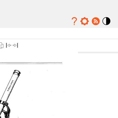
Mode
contraste
élévé