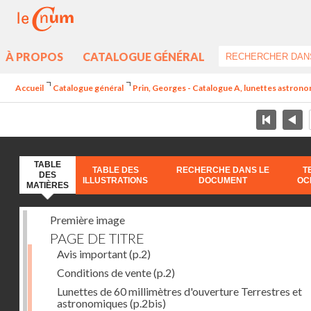
À PROPOS
CATALOGUE GÉNÉRAL
Accueil
Catalogue général
Prin, Georges - Catalogue A, lunettes astrono
TABLE
TABLE DES
RECHERCHE DANS LE
T
DES
ILLUSTRATIONS
DOCUMENT
OC
MATIÈRES
Première image
PAGE DE TITRE
Avis important
(p.2)
Conditions de vente
(p.2)
Lunettes de 60 millimètres d'ouverture Terrestres et
astronomiques
(p.2bis)